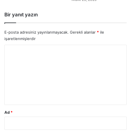
Bir yanıt yazın
E-posta adresiniz yayınlanmayacak.
Gerekli alanlar
*
ile
işaretlenmişlerdir
Y
o
r
u
m
*
Ad
*