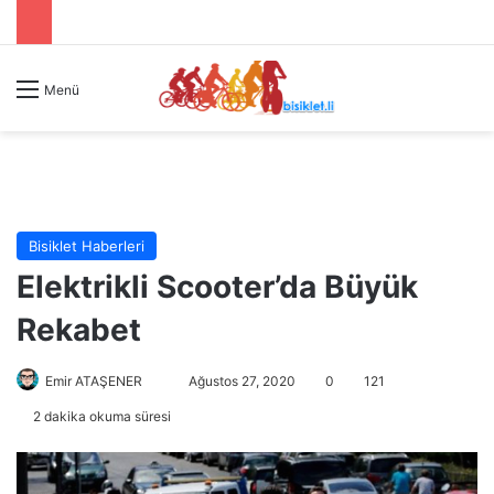
Menü
Bisiklet Haberleri
Elektrikli Scooter’da Büyük
Rekabet
Emir ATAŞENER
B
Ağustos 27, 2020
0
121
i
2 dakika okuma süresi
r
e
-