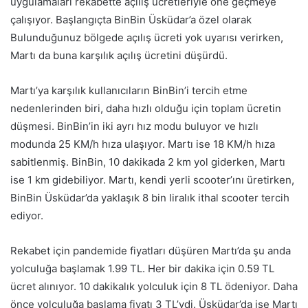
uygulamaları rekabette açılış ücretleriyle öne geçmeye
çalışıyor. Başlangıçta BinBin Üsküdar’a özel olarak
Bulunduğunuz bölgede açılış ücreti yok uyarısı verirken,
Martı da buna karşılık açılış ücretini düşürdü.
Martı’ya karşılık kullanıcıların BinBin’i tercih etme
nedenlerinden biri, daha hızlı olduğu için toplam ücretin
düşmesi. BinBin’in iki ayrı hız modu buluyor ve hızlı
modunda 25 KM/h hıza ulaşıyor. Martı ise 18 KM/h hıza
sabitlenmiş. BinBin, 10 dakikada 2 km yol giderken, Martı
ise 1 km gidebiliyor. Martı, kendi yerli scooter’ını üretirken,
BinBin Üsküdar’da yaklaşık 8 bin liralık ithal scooter tercih
ediyor.
Rekabet için pandemide fiyatları düşüren Martı’da şu anda
yolculuğa başlamak 1.99 TL. Her bir dakika için 0.59 TL
ücret alınıyor. 10 dakikalık yolculuk için 8 TL ödeniyor. Daha
önce yolculuğa başlama fiyatı 3 TL’ydi. Üsküdar’da ise Martı