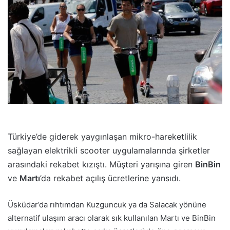
p
o
s
t
a
g
ö
n
d
e
r
Türkiye’de giderek yaygınlaşan mikro-hareketlilik
m
sağlayan elektrikli scooter uygulamalarında şirketler
e
arasındaki rekabet kızıştı. Müşteri yarışına giren
BinBin
k
ve
Martı
’da rekabet açılış ücretlerine yansıdı.
Üsküdar’da rıhtımdan Kuzguncuk ya da Salacak yönüne
alternatif ulaşım aracı olarak sık kullanılan Martı ve BinBin