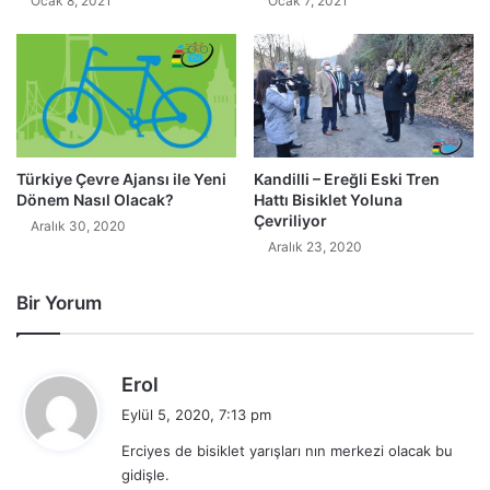
Ocak 8, 2021
Ocak 7, 2021
Türkiye Çevre Ajansı ile Yeni
Kandilli – Ereğli Eski Tren
Dönem Nasıl Olacak?
Hattı Bisiklet Yoluna
Çevriliyor
Aralık 30, 2020
Aralık 23, 2020
Bir Yorum
d
Erol
e
Eylül 5, 2020, 7:13 pm
d
Erciyes de bisiklet yarışları nın merkezi olacak bu
i
gidişle.
k