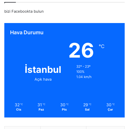
bizi Facebookta bulun
Hava Durumu
26
℃
İstanbul
32º - 23º
100%
1.04 km/h
Açık hava
32
31
30
29
30
℃
℃
℃
℃
℃
Cts
Paz
Pts
Sal
Çar