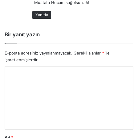
Mustafa Hocam sağolsun. 😅
i
:
Yanıtla
Bir yanıt yazın
E-posta adresiniz yayınlanmayacak.
Gerekli alanlar
*
ile
işaretlenmişlerdir
Y
o
r
u
m
*
Ad
*