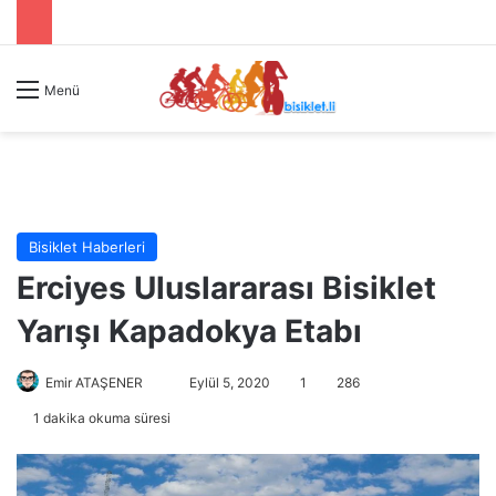
Menü
Bisiklet Haberleri
Erciyes Uluslararası Bisiklet
Yarışı Kapadokya Etabı
Emir ATAŞENER
B
Eylül 5, 2020
1
286
i
1 dakika okuma süresi
r
e
-