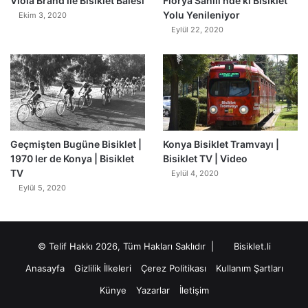
Viola Brand ile Bisiklet Balesi
Florya Sahili’nde ki Bisiklet
Yolu Yenileniyor
Ekim 3, 2020
Eylül 22, 2020
Geçmişten Bugüne Bisiklet |
Konya Bisiklet Tramvayı |
1970 ler de Konya | Bisiklet
Bisiklet TV | Video
TV
Eylül 4, 2020
Eylül 5, 2020
© Telif Hakkı 2026, Tüm Hakları Saklıdır |
Bisiklet.li
Anasayfa
Gizlilik İlkeleri
Çerez Politikası
Kullanım Şartları
Künye
Yazarlar
İletişim