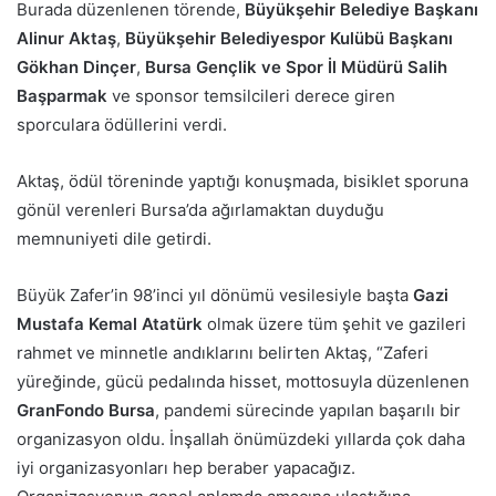
Burada düzenlenen törende,
Büyükşehir Belediye Başkanı
Alinur Aktaş
,
B
üyükşehir Belediyespor Kulübü Başkanı
Gökhan Dinçer
,
Bursa Gençlik ve Spor İl Müdürü Salih
Başparmak
ve sponsor temsilcileri derece giren
sporculara ödüllerini verdi.
Aktaş, ödül töreninde yaptığı konuşmada, bisiklet sporuna
gönül verenleri Bursa’da ağırlamaktan duyduğu
memnuniyeti dile getirdi.
Büyük Zafer’in 98’inci yıl dönümü vesilesiyle başta
Gazi
Mustafa Kemal Atatürk
olmak üzere tüm şehit ve gazileri
rahmet ve minnetle andıklarını belirten Aktaş, “Zaferi
yüreğinde, gücü pedalında hisset, mottosuyla düzenlenen
GranFondo Bursa
, pandemi sürecinde yapılan başarılı bir
organizasyon oldu. İnşallah önümüzdeki yıllarda çok daha
iyi organizasyonları hep beraber yapacağız.