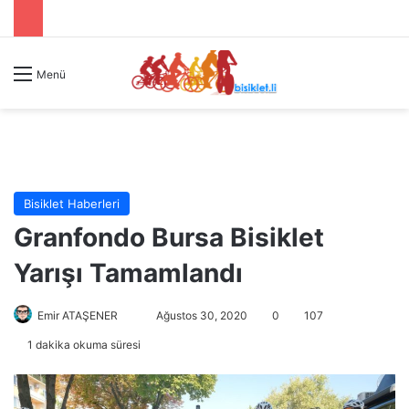
Menü
Bisiklet Haberleri
Granfondo Bursa Bisiklet
Yarışı Tamamlandı
Emir ATAŞENER
B
Ağustos 30, 2020
0
107
i
1 dakika okuma süresi
r
e
-