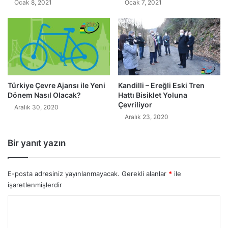
Ocak 8, 2021
Ocak 7, 2021
Türkiye Çevre Ajansı ile Yeni
Kandilli – Ereğli Eski Tren
Dönem Nasıl Olacak?
Hattı Bisiklet Yoluna
Çevriliyor
Aralık 30, 2020
Aralık 23, 2020
Bir yanıt yazın
E-posta adresiniz yayınlanmayacak.
Gerekli alanlar
*
ile
işaretlenmişlerdir
Y
o