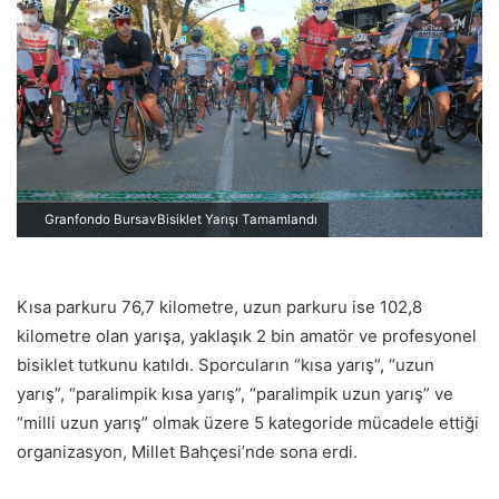
p
o
s
t
a
g
ö
n
Granfondo BursavBisiklet Yarışı Tamamlandı
d
e
r
Kısa parkuru 76,7 kilometre, uzun parkuru ise 102,8
m
kilometre olan yarışa, yaklaşık 2 bin amatör ve profesyonel
e
bisiklet tutkunu katıldı. Sporcuların “kısa yarış”, “uzun
k
yarış”, “paralimpik kısa yarış”, “paralimpik uzun yarış” ve
“milli uzun yarış” olmak üzere 5 kategoride mücadele ettiği
organizasyon, Millet Bahçesi’nde sona erdi.