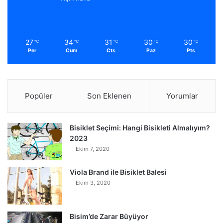
27
34
31
30
30
℃
℃
℃
℃
℃
Per
Cum
Cts
Paz
Pts
Popüler
Son Eklenen
Yorumlar
Bisiklet Seçimi: Hangi Bisikleti Almalıyım?
2023
Ekim 7, 2020
Viola Brand ile Bisiklet Balesi
Ekim 3, 2020
Bisim’de Zarar Büyüyor