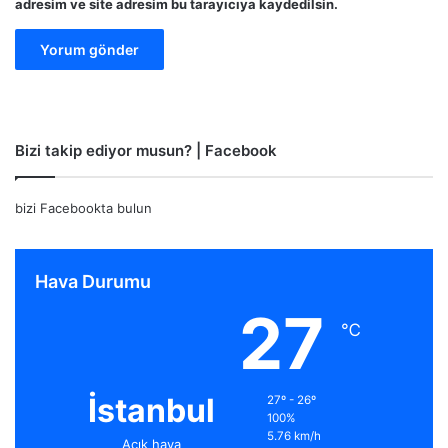
adresim ve site adresim bu tarayıcıya kaydedilsin.
Bizi takip ediyor musun? | Facebook
bizi Facebookta bulun
Hava Durumu
27
℃
İstanbul
27º - 26º
100%
5.76 km/h
Açık hava