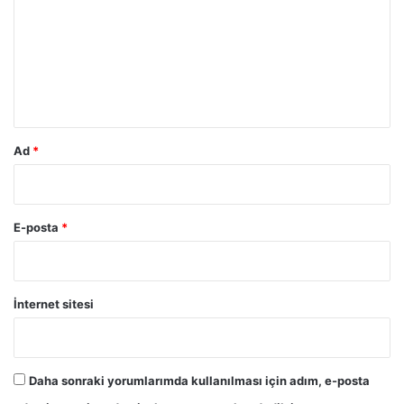
r
u
m
*
Ad
*
E-posta
*
İnternet sitesi
Daha sonraki yorumlarımda kullanılması için adım, e-posta