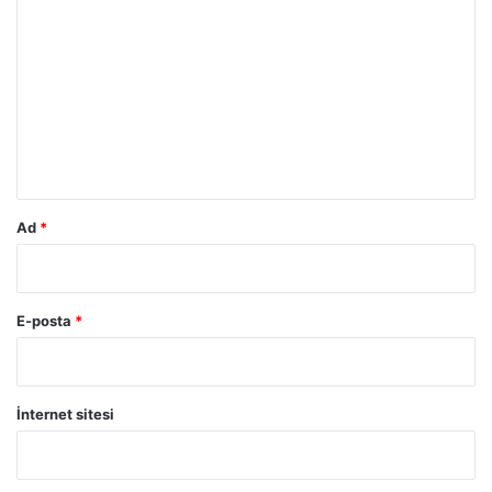
o
r
u
m
*
Ad
*
E-posta
*
İnternet sitesi