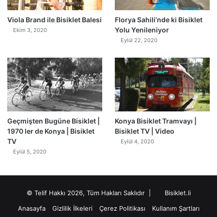
0
Viola Brand ile Bisiklet Balesi
Florya Sahili’nde ki Bisiklet
Yolu Yenileniyor
Ekim 3, 2020
Eylül 22, 2020
Geçmişten Bugüne Bisiklet |
Konya Bisiklet Tramvayı |
1970 ler de Konya | Bisiklet
Bisiklet TV | Video
TV
Eylül 4, 2020
Eylül 5, 2020
© Telif Hakkı 2026, Tüm Hakları Saklıdır |
Bisiklet.li
Anasayfa
Gizlilik İlkeleri
Çerez Politikası
Kullanım Şartları