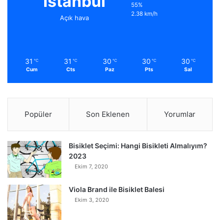
İstanbul
55%
2.38 km/h
Açık hava
31
31
30
30
30
℃
℃
℃
℃
℃
Cum
Cts
Paz
Pts
Sal
Popüler
Son Eklenen
Yorumlar
Bisiklet Seçimi: Hangi Bisikleti Almalıyım?
2023
Ekim 7, 2020
Viola Brand ile Bisiklet Balesi
Ekim 3, 2020