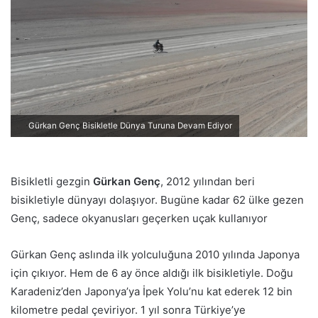
p
o
s
t
a
g
ö
Gürkan Genç Bisikletle Dünya Turuna Devam Ediyor
n
d
e
Bisikletli gezgin
Gürkan Genç
, 2012 yılından beri
r
bisikletiyle dünyayı dolaşıyor. Bugüne kadar 62 ülke gezen
m
e
Genç, sadece okyanusları geçerken uçak kullanıyor
k
Gürkan Genç aslında ilk yolculuğuna 2010 yılında Japonya
için çıkıyor. Hem de 6 ay önce aldığı ilk bisikletiyle. Doğu
Karadeniz’den Japonya’ya İpek Yolu’nu kat ederek 12 bin
kilometre pedal çeviriyor. 1 yıl sonra Türkiye’ye