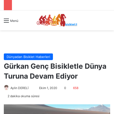
Menü
Dünyadan Bisiklet Haberleri
Gürkan Genç Bisikletle Dünya
Turuna Devam Ediyor
Aylin DERELİ
B
Ekim 1, 2020
0
658
i
2 dakika okuma süresi
r
e
-