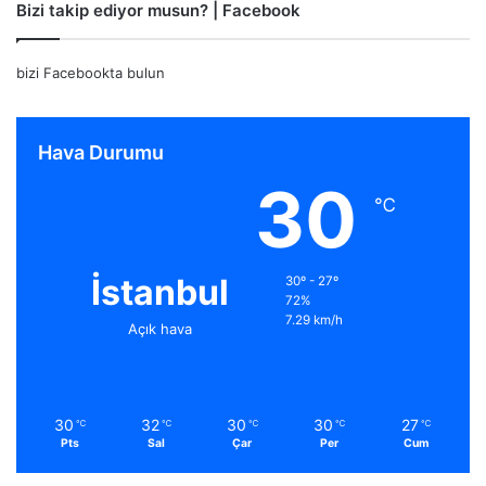
Bizi takip ediyor musun? | Facebook
bizi Facebookta bulun
Hava Durumu
30
℃
İstanbul
30º - 27º
72%
7.29 km/h
Açık hava
30
32
30
30
27
℃
℃
℃
℃
℃
Pts
Sal
Çar
Per
Cum