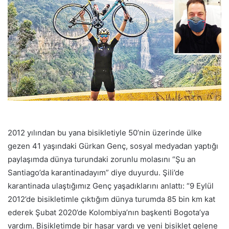
p
o
s
t
a
g
ö
n
d
e
r
2012 yılından bu yana bisikletiyle 50’nin üzerinde ülke
m
gezen 41 yaşındaki Gürkan Genç, sosyal medyadan yaptığı
e
paylaşımda dünya turundaki zorunlu molasını “Şu an
k
Santiago’da karantinadayım” diye duyurdu. Şili’de
karantinada ulaştığımız Genç yaşadıklarını anlattı: “9 Eylül
2012’de bisikletimle çıktığım dünya turumda 85 bin km kat
ederek Şubat 2020’de Kolombiya’nın başkenti Bogota’ya
vardım. Bisikletimde bir hasar vardı ve yeni bisiklet gelene