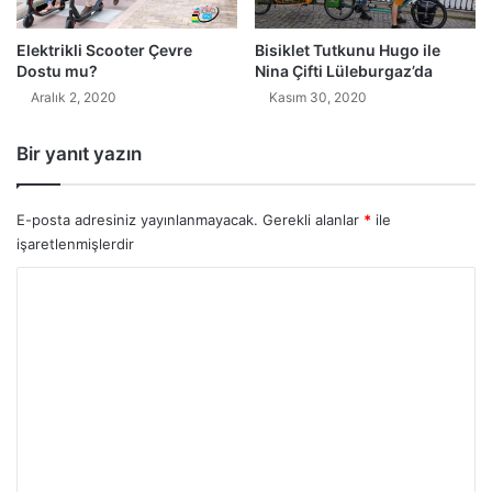
Elektrikli Scooter Çevre
Bisiklet Tutkunu Hugo ile
Dostu mu?
Nina Çifti Lüleburgaz’da
Aralık 2, 2020
Kasım 30, 2020
Bir yanıt yazın
E-posta adresiniz yayınlanmayacak.
Gerekli alanlar
*
ile
işaretlenmişlerdir
Y
o
r
u
m
*