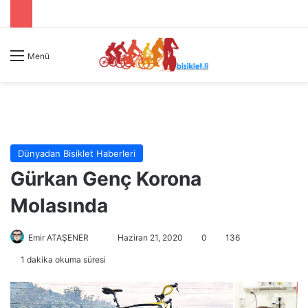
Menü
Dünyadan Bisiklet Haberleri
Gürkan Genç Korona
Molasında
Emir ATAŞENER
B
Haziran 21, 2020
0
136
i
1 dakika okuma süresi
r
e
-