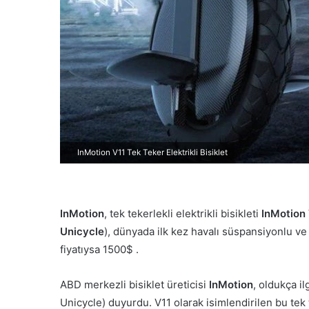
d
e
r
m
e
k
InMotion V11 Tek Teker Elektrikli Bisiklet
InMotion
, tek tekerlekli elektrikli bisikleti
InMotion
Unicycle
), dünyada ilk kez havalı süspansiyonlu ve 
fiyatıysa 1500$ .
ABD merkezli bisiklet üreticisi
InMotion
, oldukça il
Unicycle) duyurdu. V11 olarak isimlendirilen bu tek te