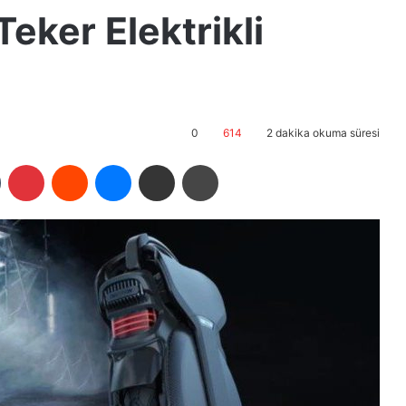
eker Elektrikli
0
614
2 dakika okuma süresi
Tumblr
Pinterest
Reddit
Messenger
E-Posta ile paylaş
Yazdır