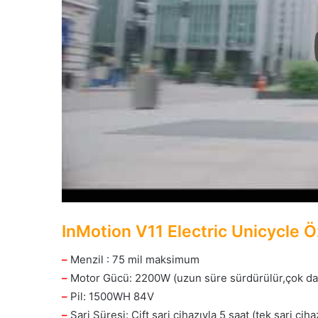
InMotion V11 Electric Unicycle Öz
–
Menzil : 75 mil maksimum
–
Motor Gücü: 2200W (uzun süre sürdürülür,çok dah
–
Pil: 1500WH 84V
–
Şarj Süresi: Çift şarj cihazıyla 5 saat (tek şarj ciha