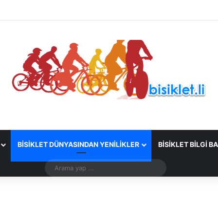
BISIKLET DÜNYASINDAN YENILIKLER
BISIKLET BILGI B
Arama
yap
...