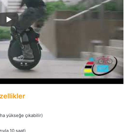
ellikler
a yükseğe çıkabilir)
zıyla 10 saat)