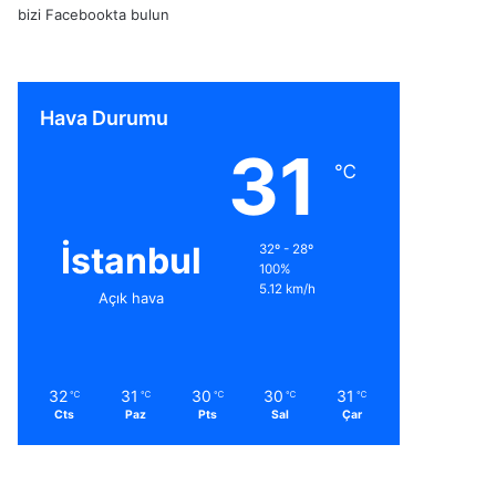
bizi Facebookta bulun
Hava Durumu
31
℃
İstanbul
32º - 28º
100%
5.12 km/h
Açık hava
32
31
30
30
31
℃
℃
℃
℃
℃
Cts
Paz
Pts
Sal
Çar