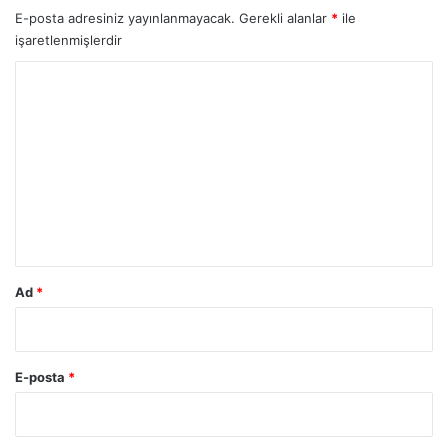
E-posta adresiniz yayınlanmayacak.
Gerekli alanlar
*
ile
işaretlenmişlerdir
Y
o
r
u
m
*
Ad
*
E-posta
*