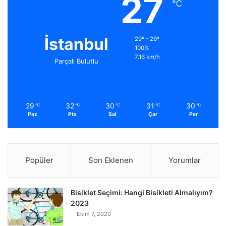
27
℃
İstanbul
29º - 26º
100%
7.16 km/h
Parçalı Bulutlu
29
32
30
31
30
℃
℃
℃
℃
℃
Paz
Pts
Sal
Çar
Per
Popüler
Son Eklenen
Yorumlar
Bisiklet Seçimi: Hangi Bisikleti Almalıyım?
2023
Ekim 7, 2020