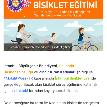
p
o
s
t
a
g
ö
n
İstanbul Büyükşehir Belediyesi Bisiklet Eğitimi
d
e
r
İstanbul Büyükşehir Belediyesi
,
Hollanda
m
Başkonsolosluğu
ve
Zincir Kıran Kadınlar
işbirliği ile
e
#MobilityWeekTR
kapsamında
İstanbul Bisiklet Evi
‘nde
k
gerçekleştirilecek olan bisiklet sürüş eğitimine katılmak
için
bu linkteki
formdan kayıt yaptırabilirsiniz.
Dolduracağınız bu form ile Kadınların bisikletle tanışması