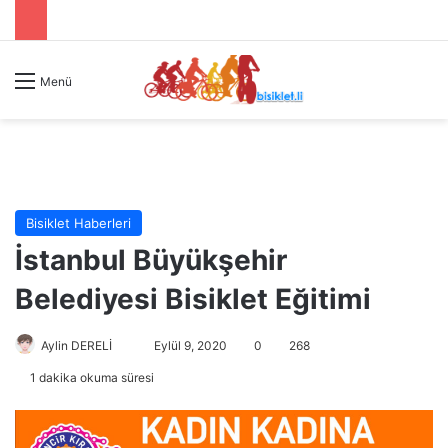
Menü
Bisiklet Haberleri
İstanbul Büyükşehir
Belediyesi Bisiklet Eğitimi
Aylin DERELİ
B
Eylül 9, 2020
0
268
i
1 dakika okuma süresi
r
e
-