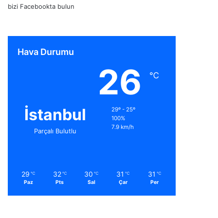
bizi Facebookta bulun
Hava Durumu
26
℃
İstanbul
29º - 25º
100%
7.9 km/h
Parçalı Bulutlu
29
32
30
31
31
℃
℃
℃
℃
℃
Paz
Pts
Sal
Çar
Per