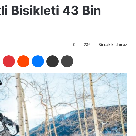
li Bisikleti 43 Bin
0
236
Bir dakikadan az
Tumblr
Pinterest
Reddit
Messenger
E-Posta ile paylaş
Yazdır