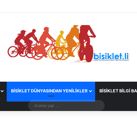
BISIKLET DÜNYASINDAN YENILIKLER
BISIKLET BILGI B
Arama
yap
...