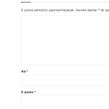
E-posta adresiniz yayınlanmayacak.
Gerekli alanlar
*
ile iş
Y
o
r
u
m
*
Ad
*
E-posta
*