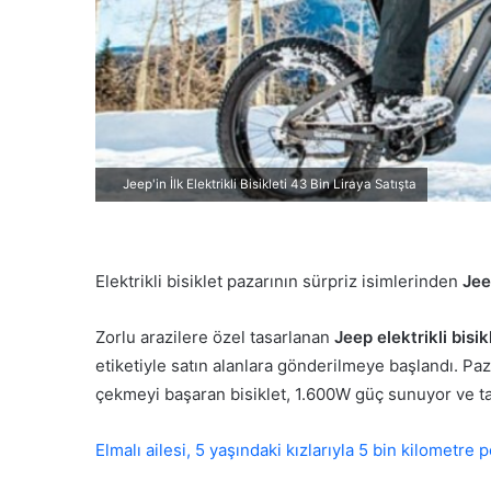
d
e
r
m
e
k
Jeep'in İlk Elektrikli Bisikleti 43 Bin Liraya Satışta
Elektrikli bisiklet pazarının sürpriz isimlerinden
Je
Zorlu arazilere özel tasarlanan
Jeep elektrikli bisik
etiketiyle satın alanlara gönderilmeye başlandı. Pa
çekmeyi başaran bisiklet, 1.600W güç sunuyor ve ta
Elmalı ailesi, 5 yaşındaki kızlarıyla 5 bin kilometre