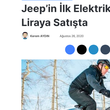
Jeep’in İlk Elektrik
Liraya Satışta
Kerem AYDIN
B
Ağustos 26, 2020
i
Facebook
X
LinkedIn
r
e
-
p
o
s
t
a
g
ö
n