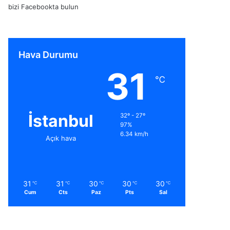
bizi Facebookta bulun
Hava Durumu
31
℃
İstanbul
32º - 27º
97%
6.34 km/h
Açık hava
31
31
30
30
30
℃
℃
℃
℃
℃
Cum
Cts
Paz
Pts
Sal