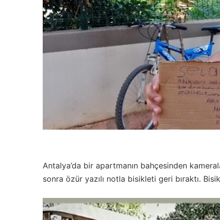
d
e
r
m
e
k
Antalya’da bir apartmanın bahçesinden kameralar
sonra özür yazılı notla bisikleti geri bıraktı. Bisi