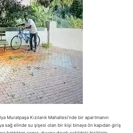
lya Muratpaşa Kızılarık Mahallesi’nde bir apartmanın
sağ elinde su şişesi olan bir kişi binaya ön kapıdan giriş
ra baktıktan sonra, duvara dayalı şekildeki bisiklete