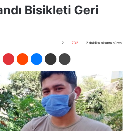
dı Bisikleti Geri
2
732
2 dakika okuma süresi
Tumblr
Pinterest
Reddit
Messenger
E-Posta ile paylaş
Yazdır