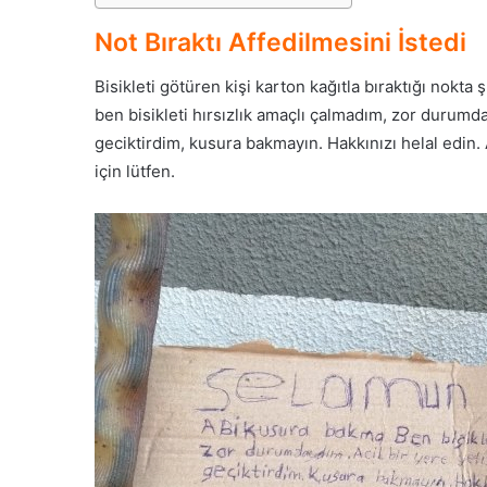
Not Bıraktı Affedilmesini İstedi
Bisikleti götüren kişi karton kağıtla bıraktığı nok
ben bisikleti hırsızlık amaçlı çalmadım, zor durumda
geciktirdim, kusura bakmayın. Hakkınızı helal edin. A
için lütfen.