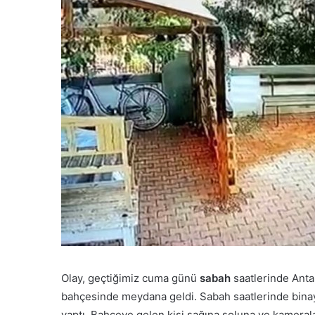
Olay, geçtiğimiz cuma günü
sabah
saatlerinde Anta
bahçesinde meydana geldi. Sabah saatlerinde binaya 
yaptı. Bahçeye gelen kişi sağına soluna ve kamerala