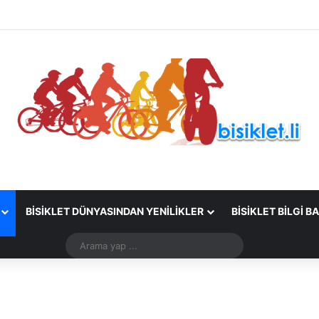
BISIKLET DÜNYASINDAN YENILIKLER
BISIKLET BILGI B
Arama
yap
...