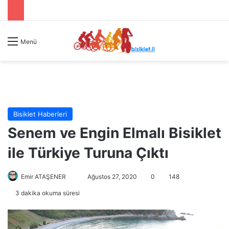
Menü
Bisiklet Haberleri
Senem ve Engin Elmalı Bisiklet
ile Türkiye Turuna Çıktı
Emir ATAŞENER
B
Ağustos 27, 2020
0
148
i
3 dakika okuma süresi
r
e
-