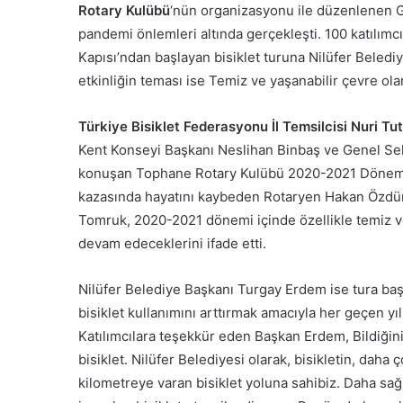
Rotary Kulübü
‘nün organizasyonu ile düzenlenen G
pandemi önlemleri altında gerçekleşti. 100 katılımc
Kapısı’ndan başlayan bisiklet turuna Nilüfer Belediye
etkinliğin teması ise Temiz ve yaşanabilir çevre olar
Türkiye Bisiklet Federasyonu İl Temsilcisi Nuri Tut
Kent Konseyi Başkanı Neslihan Binbaş ve Genel Sek
konuşan Tophane Rotary Kulübü 2020-2021 Dönemi Ba
kazasında hayatını kaybeden Rotaryen Hakan Özdün
Tomruk, 2020-2021 dönemi içinde özellikle temiz ve
devam edeceklerini ifade etti.
Nilüfer Belediye Başkanı Turgay Erdem ise tura baş
bisiklet kullanımını arttırmak amacıyla her geçen yıl il
Katılımcılara teşekkür eden Başkan Erdem, Bildiğini
bisiklet. Nilüfer Belediyesi olarak, bisikletin, daha 
kilometreye varan bisiklet yoluna sahibiz. Daha sağl