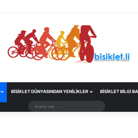
BISIKLET DÜNYASINDAN YENILIKLER
BISIKLET BILGI B
Arama
yap
...