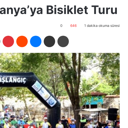
nya’ya Bisiklet Turu
0
646
1 dakika okuma süresi
Tumblr
Pinterest
Reddit
Messenger
E-Posta ile paylaş
Yazdır