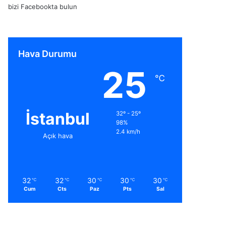
bizi Facebookta bulun
Hava Durumu
25
℃
İstanbul
32º - 25º
98%
2.4 km/h
Açık hava
32
32
30
30
30
℃
℃
℃
℃
℃
Cum
Cts
Paz
Pts
Sal