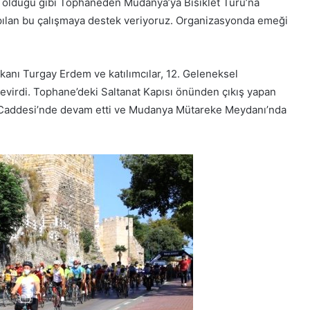
ıl olduğu gibi Tophaneden Mudanya’ya Bisiklet Turu’na
yapılan bu çalışmaya destek veriyoruz. Organizasyonda emeği
kanı Turgay Erdem ve katılımcılar, 12. Geleneksel
evirdi. Tophane’deki Saltanat Kapısı önünden çıkış yapan
FSM Caddesi’nde devam etti ve Mudanya Mütareke Meydanı’nda