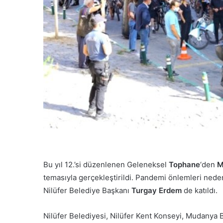
r
m
e
k
Bu yıl 12.’si düzenlenen Geleneksel
Tophane
‘den
M
temasıyla gerçekleştirildi. Pandemi önlemleri nedeniyl
Nilüfer Belediye Başkanı
Turgay Erdem
de katıldı.
Nilüfer Belediyesi, Nilüfer Kent Konseyi, Mudanya 