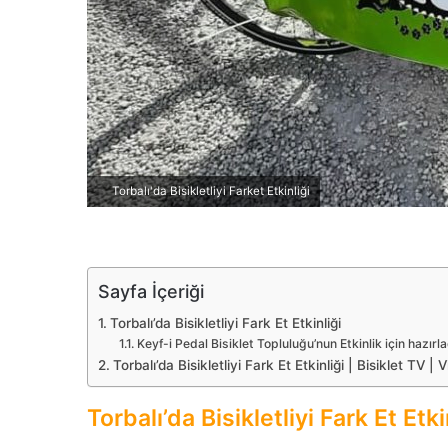
r
m
e
k
Torbalı'da Bisikletliyi Farket Etkinliği
Sayfa İçeriği
Torbalı’da Bisikletliyi Fark Et Etkinliği
Keyf-i Pedal Bisiklet Topluluğu’nun Etkinlik için hazırlad
Torbalı’da Bisikletliyi Fark Et Etkinliği | Bisiklet TV | 
Torbalı’da Bisikletliyi Fark Et Etki