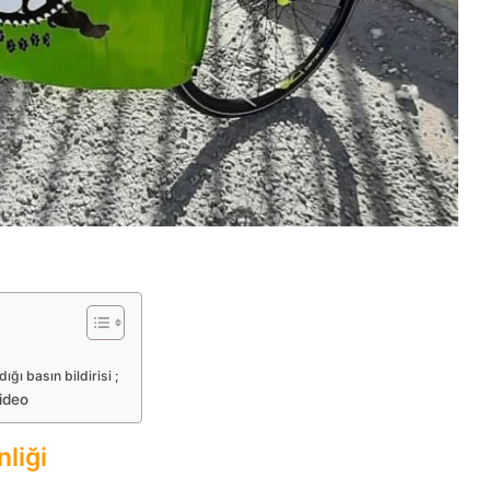
ığı basın bildirisi ;
Video
nliği