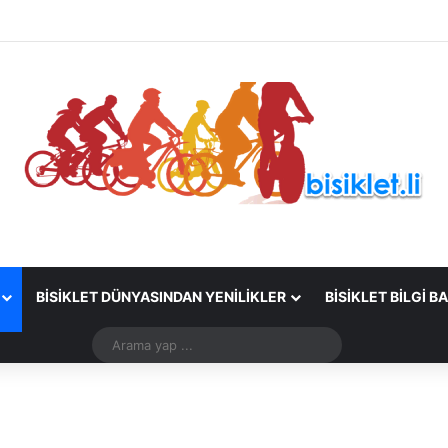
BISIKLET DÜNYASINDAN YENILIKLER
BISIKLET BILGI B
Arama
yap
...