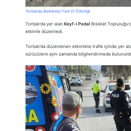
Torbalı’da Bisikletliyi Fark Et Etkinliği
Torbalı’da yer alan
Keyf-i Pedal
Bisiklet Topluluğu’d
etkinlik düzenledi.
Torbalı’da düzenlenen etkinlikte trafik içinde yer alan
sürücülere aynı zamanda bilgilendirmede bulunuld