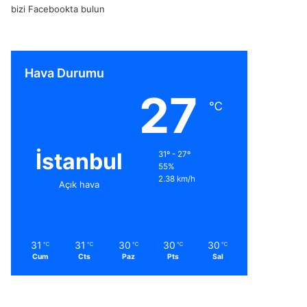
bizi Facebookta bulun
Hava Durumu
27
℃
İstanbul
31º - 27º
55%
2.38 km/h
Açık hava
31
31
30
30
30
℃
℃
℃
℃
℃
Cum
Cts
Paz
Pts
Sal