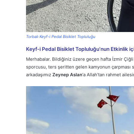
Torbalı Keyf-i Pedal Bisiklet Topluluğu
Keyf-i Pedal Bisiklet Topluluğu’nun Etkinlik için
Merhabalar. Bildiğiniz üzere geçen hafta İzmir Çiğl
sporcusu, ters şeritten gelen kamyonun çarpması so
arkadaşımız
Zeynep Aslan
‘a Allah’tan rahmet ailesi