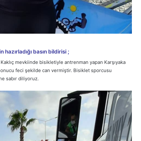
 hazırladığı basın bildirisi ;
i Kaklıç mevkiinde bisikletiyle antrenman yapan Karşıyaka
nucu feci şekilde can vermiştir. Bisiklet sporcusu
ne sabır diliyoruz.