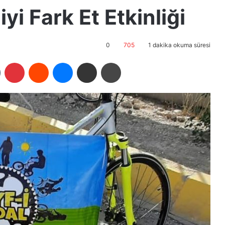
iyi Fark Et Etkinliği
0
705
1 dakika okuma süresi
Tumblr
Pinterest
Reddit
Messenger
E-Posta ile paylaş
Yazdır