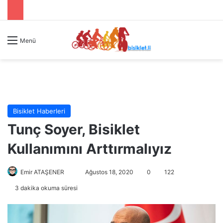
Menü
Bisiklet Haberleri
Tunç Soyer, Bisiklet
Kullanımını Arttırmalıyız
Emir ATAŞENER
B
Ağustos 18, 2020
0
122
i
3 dakika okuma süresi
r
e
-