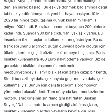
Başkan Soyer, “Pandemi sonrasında yeni normalleşme
denilen süreç başladı. Bu eskiye dönmek bağlamında değil
tabi eskiye dönülmeyecek yeni bir hayat başlıyor. 10 Mart
2020 tarihinde toplu taşıma günlük kullanım rakamı 1
milyon 900 bindi. Bu rakam pandemi boyunca 200 binlere
kadar indi. Şuanda 900 bine çıktı. Yani yaklaşık yarısı. Bu
insanların özel araçlarını kullandıklarını gösteriyor. Bu da
trafik sorununu artırıyor. Bütün dünyada böyle olduğu için
ülkeler, kentler çeşitli çözümler üretmeye başlamış. Paris
bisiklet kullananlara 400 Euro nakit ödeme yapıyor. Biz de
gerçekten bisiklet ulaşımını özendirmek
mecburiyetindeyiz. İzmir bisiklet için zaten cazip bir kentti.
Şimdi bu cazibeyi daha çok hayata geçirmeli ve daha çok
kullanmalıyız. Bunun için geliştireceğimiz promosyon
yöntemleri olacak” dedi. Tüm dünyada kent merkezlerine
motorlu araç girişinin sınırlandığını hatırlatan Başkan
Soyer, “Daha az motorlu aracın girdiği akülü araçların,
bisiklet kullanımının arttığı yayaların keyifle yürüyüş