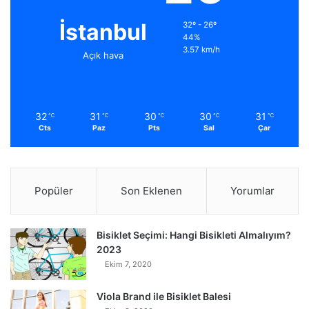
İstanbul
32º - 26º
44%
3.57 km/h
Açık hava
32
31
30
30
31
℃
℃
℃
℃
℃
Cts
Paz
Pts
Sal
Çar
Popüler
Son Eklenen
Yorumlar
Bisiklet Seçimi: Hangi Bisikleti Almalıyım?
2023
Ekim 7, 2020
Viola Brand ile Bisiklet Balesi