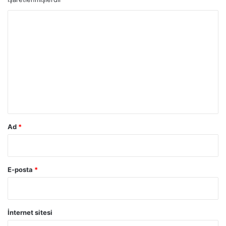
Y
o
r
u
m
*
Ad
*
E-posta
*
İnternet sitesi