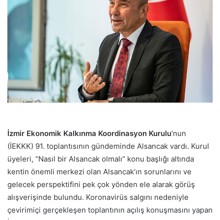
p
o
s
t
a
g
ö
n
d
e
r
İzmir Ekonomik Kalkınma Koordinasyon Kurulu
‘nun
m
(İEKKK) 91. toplantısının gündeminde Alsancak vardı. Kurul
e
üyeleri, “Nasıl bir Alsancak olmalı” konu başlığı altında
k
kentin önemli merkezi olan Alsancak’ın sorunlarını ve
gelecek perspektifini pek çok yönden ele alarak görüş
alışverişinde bulundu. Koronavirüs salgını nedeniyle
çevirimiçi gerçekleşen toplantının açılış konuşmasını yapan