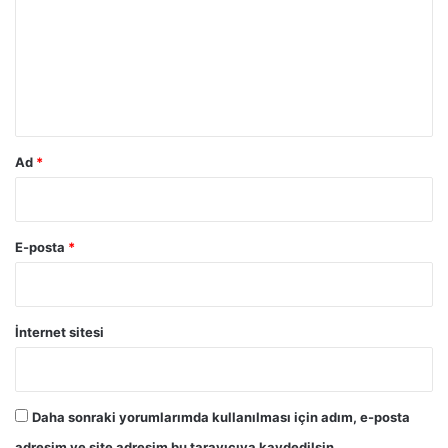
r
u
m
*
Ad
*
E-posta
*
İnternet sitesi
Daha sonraki yorumlarımda kullanılması için adım, e-posta
adresim ve site adresim bu tarayıcıya kaydedilsin.