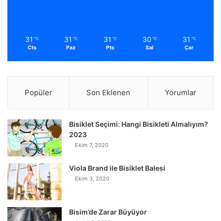
31
31
31
30
31
℃
℃
℃
℃
℃
Cts
Paz
Pts
Sal
Çar
Popüler
Son Eklenen
Yorumlar
Bisiklet Seçimi: Hangi Bisikleti Almalıyım?
2023
Ekim 7, 2020
Viola Brand ile Bisiklet Balesi
Ekim 3, 2020
Bisim’de Zarar Büyüyor