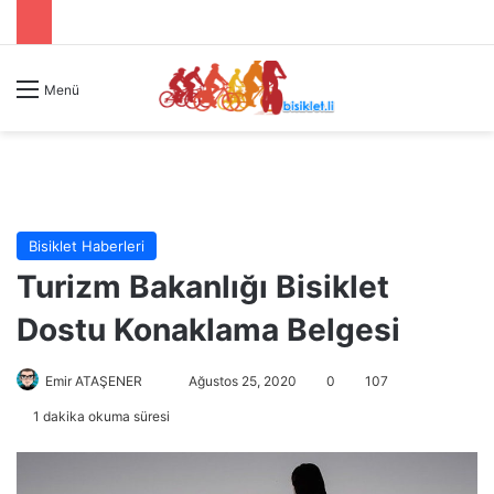
Menü
Bisiklet Haberleri
Turizm Bakanlığı Bisiklet
Dostu Konaklama Belgesi
Emir ATAŞENER
B
Ağustos 25, 2020
0
107
i
1 dakika okuma süresi
r
e
-