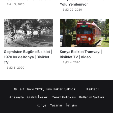
Yolu Yenileniyor
Ekim 3, 2020
Eylül 22, 2020
Geçmişten Bugüne Bisiklet |
Konya Bisiklet Tramvayı |
1970 ler de Konya | Bisiklet
Bisiklet TV | Video
TV
Eylül 4, 2020
Eylül 5, 2020
© Telif Hakkı 2026, Tüm Hakları Saklıdır |
Bisiklet.li
Anasayfa
Gizlilik İlkeleri
Çerez Politikası
Kullanım Şartları
Künye
Yazarlar
İletişim