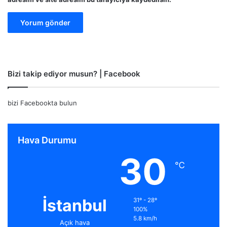
Bizi takip ediyor musun? | Facebook
bizi Facebookta bulun
Hava Durumu
30
℃
İstanbul
31º - 28º
100%
5.8 km/h
Açık hava