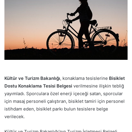
p
o
s
t
a
g
ö
n
d
e
r
Kültür ve Turizm Bakanlığı
, konaklama tesislerine
Bisiklet
m
Dostu Konaklama Tesisi Belgesi
verilmesine ilişkin tebliğ
e
yayımladı. Sporculara özel enerji içeceği satan, sporcular
k
için masaj personeli çalıştıran, bisiklet tamiri için personel
istihdam eden, bisiklet parkı bulun tesislere belge
verilecek.
Kültür ve Turizm Bakanlığı’nın Turizm İşletmesi Belgeli