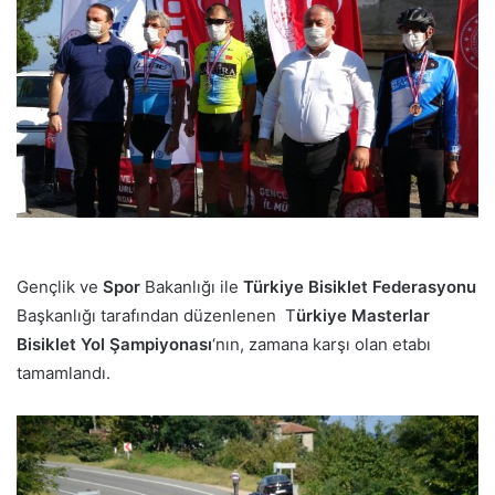
p
o
s
t
a
g
ö
n
d
e
r
Gençlik ve
Spor
Bakanlığı ile
Türkiye Bisiklet Federasyonu
m
Başkanlığı tarafından düzenlenen T
ürkiye Masterlar
e
Bisiklet Yol Şampiyonası
‘nın, zamana karşı olan etabı
k
tamamlandı.