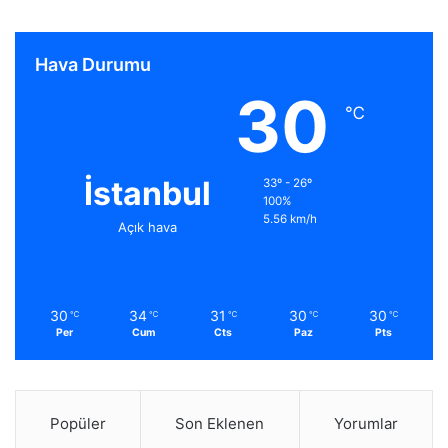
Hava Durumu
30
℃
İstanbul
33º - 26º
100%
5.56 km/h
Açık hava
30
34
31
30
30
℃
℃
℃
℃
℃
Per
Cum
Cts
Paz
Pts
Popüler
Son Eklenen
Yorumlar