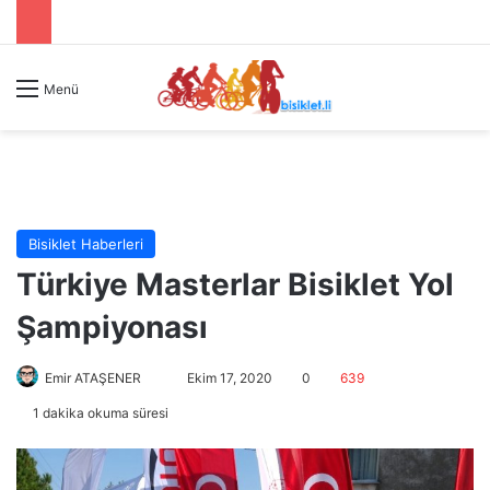
Menü
Bisiklet Haberleri
Türkiye Masterlar Bisiklet Yol
Şampiyonası
Emir ATAŞENER
B
Ekim 17, 2020
0
639
i
1 dakika okuma süresi
r
e
-