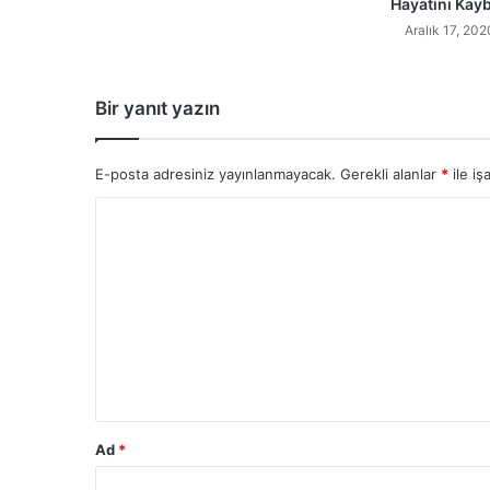
Hayatını Kayb
Aralık 17, 202
Bir yanıt yazın
E-posta adresiniz yayınlanmayacak.
Gerekli alanlar
*
ile iş
Y
o
r
u
m
*
Ad
*