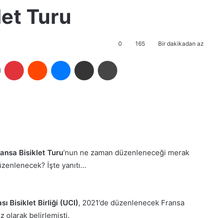
let Turu
0
165
Bir dakikadan az
Tumblr
Pinterest
Reddit
Messenger
E-Posta ile paylaş
Yazdır
ansa Bisiklet Turu
‘nun ne zaman düzenleneceği merak
zenlenecek? İşte yanıtı…
sı Bisiklet Birliği (UCI)
, 2021’de düzenlenecek Fransa
 olarak belirlemişti.