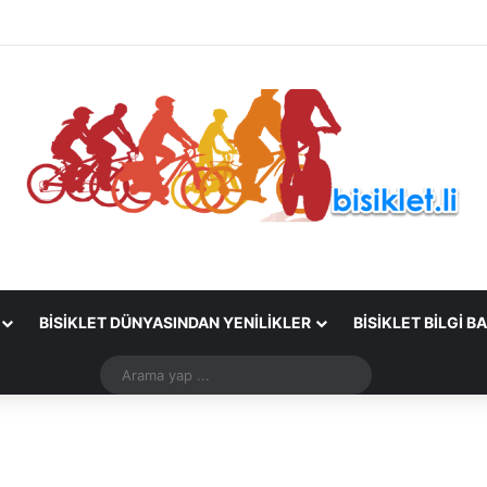
BISIKLET DÜNYASINDAN YENILIKLER
BISIKLET BILGI B
Arama
yap
...