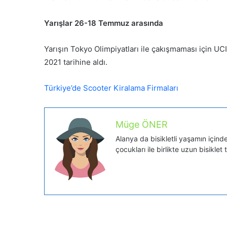
r
m
Yarışlar 26-18 Temmuz arasında
e
k
Yarışın Tokyo Olimpiyatları ile çakışmaması için UC
2021 tarihine aldı.
Türkiye’de Scooter Kiralama Firmaları
Müge ÖNER
Alanya da bisikletli yaşamın içinde 
çocukları ile birlikte uzun bisiklet 