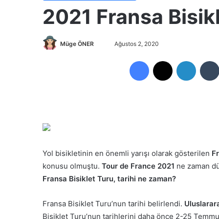
2021 Fransa Bisik
Müge ÖNER
B
Ağustos 2, 2020
i
Facebook
X
LinkedIn
r
e
-
p
o
s
t
a
Yol bisikletinin en önemli yarışı olarak gösterilen
Fr
g
konusu olmuştu.
Tour de France 2021
ne zaman dü
ö
Fransa Bisiklet Turu, tarihi ne zaman?
n
d
Fransa Bisiklet Turu’nun tarihi belirlendi.
Uluslarara
e
Bisiklet Turu’nun tarihlerini daha önce 2-25 Temmuz