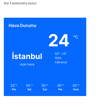
bizi Facebookta bulun
Hava Durumu
24
℃
İstanbul
32º - 23º
100%
1.88 km/h
Açık hava
32
35
30
29
30
℃
℃
℃
℃
℃
Pts
Sal
Çar
Per
Cum