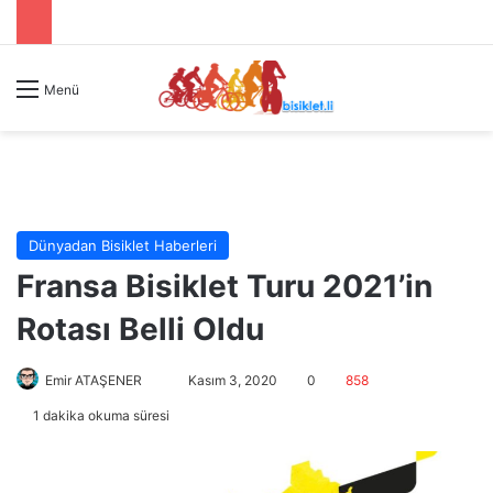
Menü
Dünyadan Bisiklet Haberleri
Fransa Bisiklet Turu 2021’in
Rotası Belli Oldu
Emir ATAŞENER
B
Kasım 3, 2020
0
858
i
1 dakika okuma süresi
r
e
-