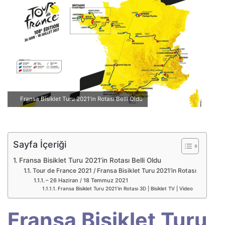
p
o
s
t
a
g
ö
n
Fransa Bisiklet Turu 2021'in Rotası Belli Oldu
d
e
r
m
Sayfa İçeriği
e
Fransa Bisiklet Turu 2021’in Rotası Belli Oldu
k
Tour de France 2021 / Fransa Bisiklet Turu 2021’in Rotası
– 26 Haziran / 18 Temmuz 2021
Fransa Bisiklet Turu 2021’in Rotası 3D | Bisiklet TV | Video
Fransa Bisiklet Turu