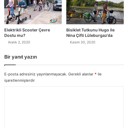
Elektrikli Scooter Çevre
Bisiklet Tutkunu Hugo ile
Dostu mu?
Nina Çifti Lüleburgaz’da
Aralık 2, 2020
Kasım 30, 2020
Bir yanıt yazın
E-posta adresiniz yayınlanmayacak.
Gerekli alanlar
*
ile
işaretlenmişlerdir
Y
o
r
u
m