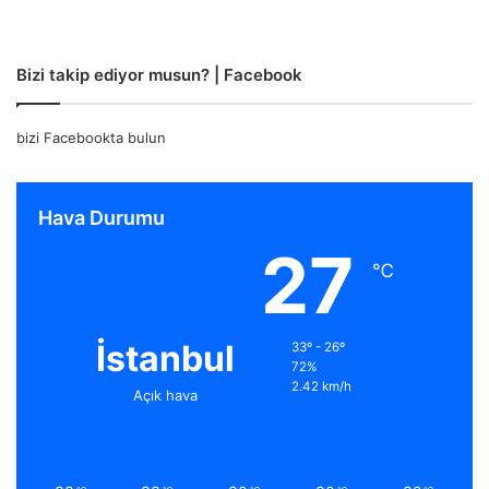
Bizi takip ediyor musun? | Facebook
bizi Facebookta bulun
Hava Durumu
27
℃
İstanbul
33º - 26º
72%
2.42 km/h
Açık hava