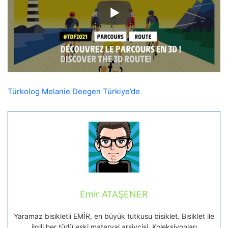
Türkolog Melanie Deegen Türkiye’de
Emir ATAŞENER
Yaramaz bisikletli EMİR, en büyük tutkusu bisiklet. Bisiklet ile
ilgili her türlü eski materyal arşivcisi. Koleksiyonları