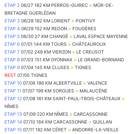
ETAP 2
06/27 182 KM PERROS-GUIREC
>
MÛR-DE-
BRETAGNE GUERLÉDAN
ETAP 3
06/28 182 KM LORIENT
>
PONTIVY
ETAP 4
06/29 152 KM REDON
>
FOUGÈRES
ETAP 5
06/30 27 KM CHANGÉ
>
LAVAL ESPACE MAYENNE
ETAP 6
07/01 144 KM TOURS
>
CHÂTEAUROUX
ETAP 7
07/02 248 KM VIERZON
>
LE CREUSOT
ETAP 8
07/03 151 KM OYONNAX
>
LE GRAND-BORNAND
ETAP 9
07/04 145 KM CLUSES
>
TIGNES
REST
07/05 TIGNES
ETAP 10
07/06 186 KM ALBERTVILLE
>
VALENCE
ETAP 11
07/07 199 KM SORGUES
>
MALAUCÈNE
ETAP 12
07/08 161 KM SAINT-PAUL-TROIS-CHÂTEAUX
>
NÎMES
ETAP 13
07/09 220 KM NÎMES
>
CARCASSONNE
ETAP 14
07/10 184 KM CARCASSONNE
>
QUILLAN
ETAP 15
07/11 192 KM CÉRET
>
ANDORRE-LA-VIEILLE