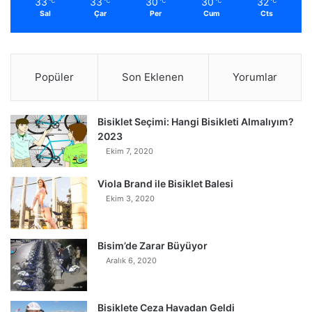
33
33
30
30
32
℃
℃
℃
℃
℃
Sal
Çar
Per
Cum
Cts
Popüler
Son Eklenen
Yorumlar
Bisiklet Seçimi: Hangi Bisikleti Almalıyım?
2023
Ekim 7, 2020
Viola Brand ile Bisiklet Balesi
Ekim 3, 2020
Bisim’de Zarar Büyüyor
Aralık 6, 2020
Bisiklete Ceza Havadan Geldi