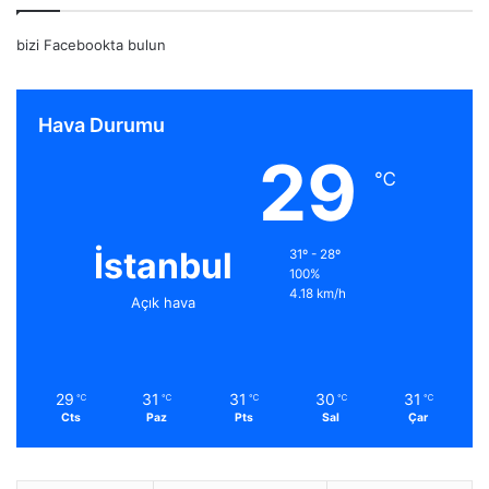
bizi Facebookta bulun
Hava Durumu
29
℃
İstanbul
31º - 28º
100%
4.18 km/h
Açık hava
29
31
31
30
31
℃
℃
℃
℃
℃
Cts
Paz
Pts
Sal
Çar