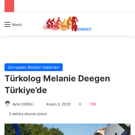
Menü
Dünyadan Bisiklet Haberleri
Türkolog Melanie Deegen
Türkiye’de
Aylin DERELİ
B
Kasım 3, 2020
0
799
i
2 dakika okuma süresi
r
e
-