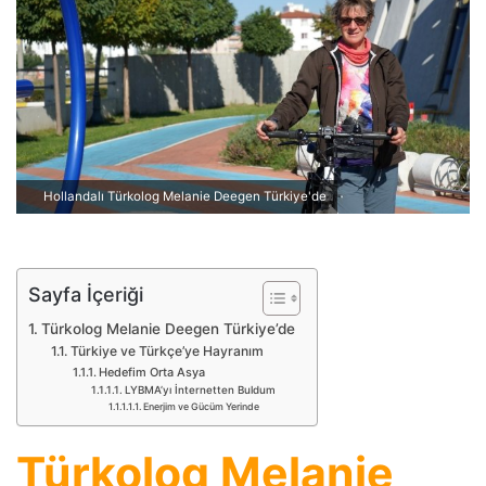
p
o
s
t
a
g
ö
Hollandalı Türkolog Melanie Deegen Türkiye'de
n
d
e
r
Sayfa İçeriği
m
Türkolog Melanie Deegen Türkiye’de
e
Türkiye ve Türkçe’ye Hayranım
k
Hedefim Orta Asya
LYBMA’yı İnternetten Buldum
Enerjim ve Gücüm Yerinde
Türkolog Melanie