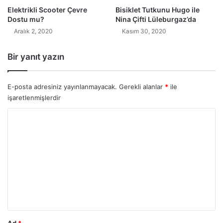
Elektrikli Scooter Çevre
Bisiklet Tutkunu Hugo ile
Dostu mu?
Nina Çifti Lüleburgaz’da
Aralık 2, 2020
Kasım 30, 2020
Bir yanıt yazın
E-posta adresiniz yayınlanmayacak.
Gerekli alanlar
*
ile
işaretlenmişlerdir
Y
o
r
u
m
*